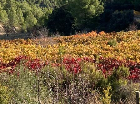
nca
Mas de la Real de Sella
de la cual la bodega toma su n
 un apasionado proyecto familiar de recuperación agrícol
económica.
ituada en la ladera de
Sierra de Aitana
, a 7 Km de Sella, en
etera de Villajoyosa a Alcoi, a
840 metros sobre el nivel de
Mediterráneo. Un viñedo de alta montaña al lado del mar