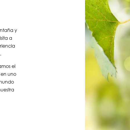
ontaña y
sita a
riencia
.
amos el
s en uno
 mundo
nuestra