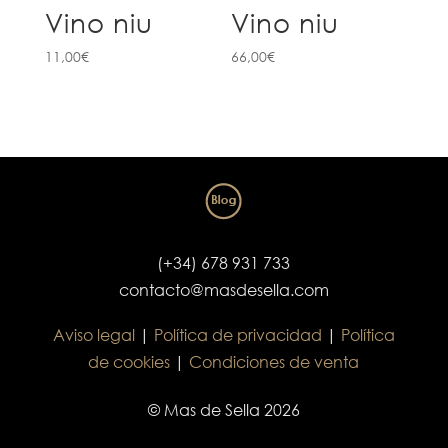
Vino niu
Vino niu
11,00
€
66,00
€
(+34) 678 931 733
contacto@masdesella.com
Aviso legal
|
Política de privacidad
|
Política
de cookies
|
Condiciones de venta
© Mas de Sella 2026